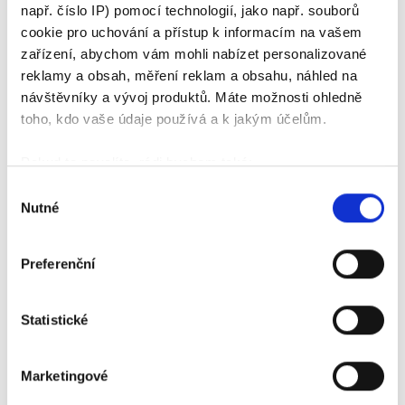
např. číslo IP) pomocí technologií, jako např. souborů
cookie pro uchování a přístup k informacím na vašem
zařízení, abychom vám mohli nabízet personalizované
reklamy a obsah, měření reklam a obsahu, náhled na
návštěvníky a vývoj produktů. Máte možnosti ohledně
toho, kdo vaše údaje používá a k jakým účelům.
Pokud to povolíte, rádi bychom také:
Shromažďovali informace o vaší geografické poloze,
Výběr
Zásady ochrany osobních údajů
Nutné
které mohou být přesné na několik metrů
souhlasu
Identifikovali vaše zařízení pomocí aktivního
08.01.2024
skenování pro konkrétní charakteristiky (otisk prstu)
Preferenční
Zjistěte více o tom, jak zpracováváme vaše osobní
údaje, a nastavte si předvolby v
části s podrobnostmi
.
Zobrazit článek
Statistické
Svůj souhlas můžete kdykoliv změnit nebo odvolat v
části Prohlášení o souborech cookie.
Marketingové
K personalizaci obsahu a reklam, poskytování funkcí