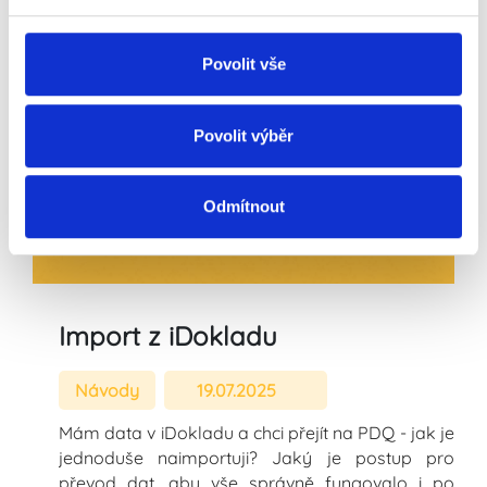
sociálních médií a analýze naší návštěvnosti využíváme
soubory cookie. Informace o tom, jak náš web používáte,
sdílíme se svými partnery pro sociální média, inzerci a
Povolit vše
analýzy. Partneři tyto údaje mohou zkombinovat s
dalšími informacemi, které jste jim poskytli nebo které
získali v důsledku toho, že používáte jejich služby.
Povolit výběr
Odmítnout
Import z iDokladu
Návody
19.07.2025
Mám data v iDokladu a chci přejít na PDQ - jak je
jednoduše naimportuji? Jaký je postup pro
převod dat, aby vše správně fungovalo i po